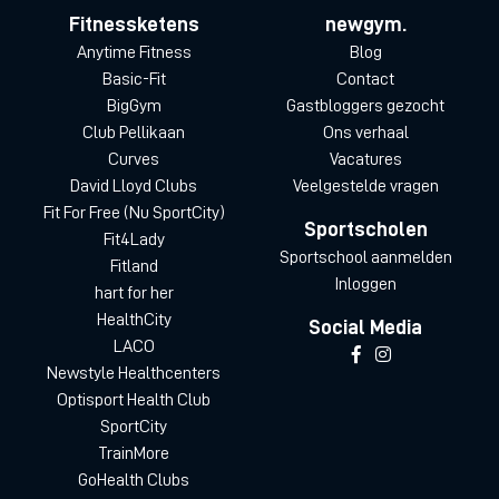
Fitnessketens
newgym.
Anytime Fitness
Blog
Basic-Fit
Contact
BigGym
Gastbloggers gezocht
Club Pellikaan
Ons verhaal
Curves
Vacatures
David Lloyd Clubs
Veelgestelde vragen
Fit For Free (Nu SportCity)
Sportscholen
Fit4Lady
Sportschool aanmelden
Fitland
Inloggen
hart for her
HealthCity
Social Media
LACO
Newstyle Healthcenters
Optisport Health Club
SportCity
TrainMore
GoHealth Clubs