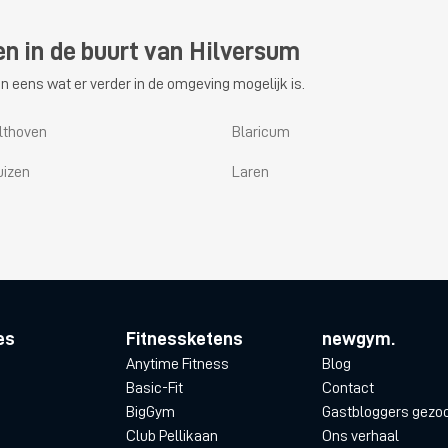
en in de buurt van Hilversum
n eens wat er verder in de omgeving mogelijk is.
ilthoven
Blaricum
uizen
Laren
es
Fitnessketens
newgym.
Anytime Fitness
Blog
Basic-Fit
Contact
BigGym
Gastbloggers gezo
Club Pellikaan
Ons verhaal