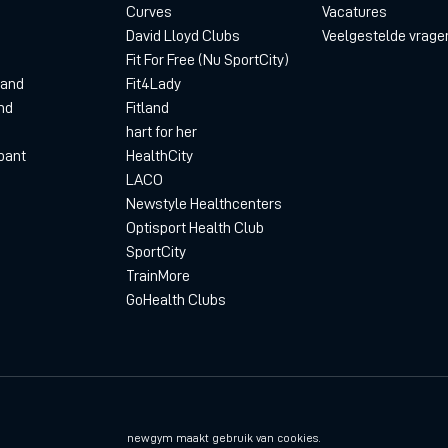
Curves
Vacatures
David Lloyd Clubs
Veelgestelde vrage
Fit For Free (Nu SportCity)
land
Fit4Lady
nd
Fitland
hart for her
bant
HealthCity
LACO
Newstyle Healthcenters
Optisport Health Club
SportCity
TrainMore
GoHealth Clubs
Privacyverklaring
D
newgym maakt gebruik van cookies.