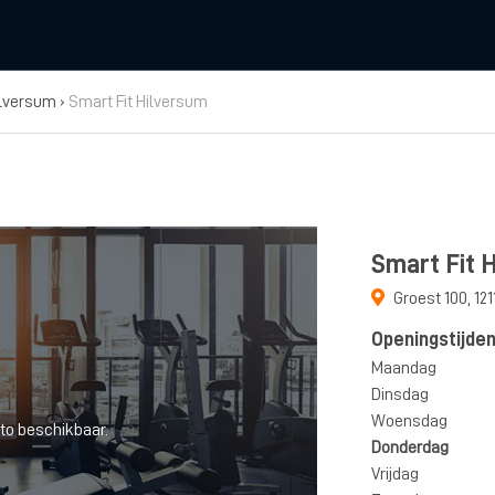
ilversum
›
Smart Fit Hilversum
Smart Fit 
Groest 100
,
121
Openingstijde
Maandag
Dinsdag
Woensdag
to beschikbaar.
Donderdag
Vrijdag