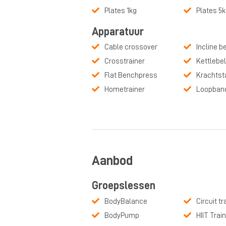
Plates 1kg
Plates 5
Apparatuur
Cable crossover
Incline 
Crosstrainer
Kettlebel
Flat Benchpress
Krachtst
Hometrainer
Loopban
Aanbod
Groepslessen
BodyBalance
Circuit tr
BodyPump
HIIT Trai