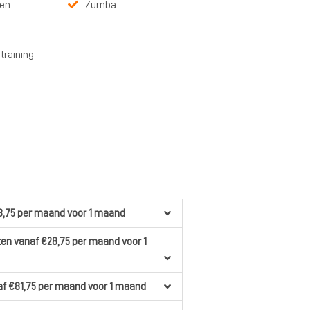
sen
Zumba
training
3,75
per maand
voor 1 maand
ten
vanaf €28,75
per maand
voor 1
f €81,75
per maand
voor 1 maand