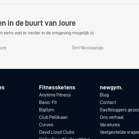
n in de buurt van Joure
n eens wat er verder in de omgeving mogelijk is.
oure
Sint Nicolaasga
es
Fitnessketens
newgym.
Anytime Fitness
Blog
Basic-Fit
Contact
BigGym
Gastbloggers gezo
Club Pellikaan
Ons verhaal
Curves
Vacatures
David Lloyd Clubs
Veelgestelde vrage