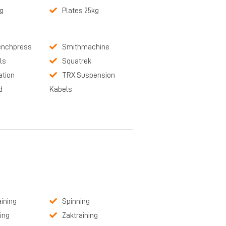
kg
Plates 25kg
benchpress
Smithmachine
ls
Squatrek
ation
TRX Suspension
d
Kabels
aining
Spinning
ning
Zaktraining