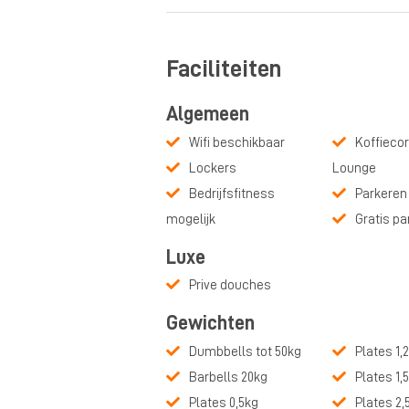
Faciliteiten
Algemeen
Wifi beschikbaar
Koffiecor
Lockers
Lounge
Bedrijfsfitness
Parkeren
mogelijk
Gratis pa
Luxe
Prive douches
Gewichten
Dumbbells tot 50kg
Plates 1,
Barbells 20kg
Plates 1,
Plates 0,5kg
Plates 2,