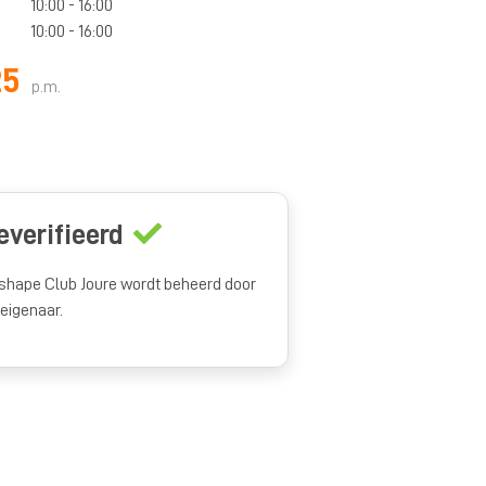
10:00 - 16:00
10:00 - 16:00
25
p.m.
everifieerd
shape Club Joure wordt beheerd door
 eigenaar.