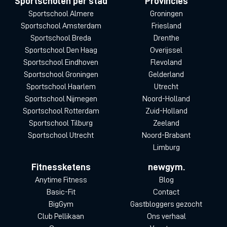
Sportscholen per stad
Provincies
Sportschool Almere
Groningen
Sportschool Amsterdam
Friesland
Sportschool Breda
Drenthe
Sportschool Den Haag
Overijssel
Sportschool Eindhoven
Flevoland
Sportschool Groningen
Gelderland
Sportschool Haarlem
Utrecht
Sportschool Nijmegen
Noord-Holland
Sportschool Rotterdam
Zuid-Holland
Sportschool Tilburg
Zeeland
Sportschool Utrecht
Noord-Brabant
Limburg
Fitnessketens
newgym.
Anytime Fitness
Blog
Basic-Fit
Contact
BigGym
Gastbloggers gezocht
Club Pellikaan
Ons verhaal