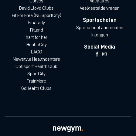
Curves
Vacatures
David Lloyd Clubs
Veelgestelde vragen
Fit For Free (Nu SportCity)
Sportscholen
Fit4Lady
Sportschool aanmelden
Fitland
Inloggen
hart for her
HealthCity
Social Media
LACO
Newstyle Healthcenters
Optisport Health Club
SportCity
TrainMore
GoHealth Clubs