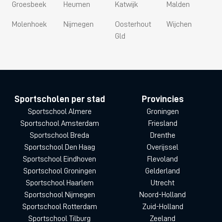
Groesbeek
Heumen
Katwijk
Malden
Onbeperkt fitness
voor studenten
vanaf €34,00
per maand
Molenhoek
Nijmegen
Oosterhout
Wijchen
voor 1 maand
Gld
Onbeperkt fitness
voor studenten
vanaf €350,00
per jaar
voor 12 maanden
Onbeperkt daluren all in
voor studenten
vanaf €38,00
per
maand
voor 1 maand
Sportscholen per stad
Provincies
Onbeperkt daluren all in
voor studenten
vanaf €380,00
per
Sportschool Almere
Groningen
jaar
voor 12 maanden
Sportschool Amsterdam
Friesland
Sportschool Breda
Drenthe
Onbeperkt fitness daluren
voor studenten
vanaf €31,00
per
Sportschool Den Haag
Overijssel
maand
voor 1 maand
Sportschool Eindhoven
Flevoland
Sportschool Groningen
Gelderland
Onbeperkt fitness daluren
voor studenten
vanaf €310,00
Sportschool Haarlem
Utrecht
per jaar
voor 12 maanden
Sportschool Nijmegen
Noord-Holland
Sportschool Rotterdam
Zuid-Holland
Sportschool Tilburg
Zeeland