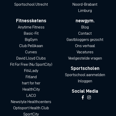
Sportschool Utrecht
Noord-Brabant
Limburg
Fitnessketens
newgym.
Anytime Fitness
Blog
Basic-Fit
Contact
BigGym
Gastbloggers gezocht
Club Pellikaan
Ons verhaal
Curves
Vacatures
David Lloyd Clubs
Veelgestelde vragen
Fit For Free (Nu SportCity)
Sportscholen
Fit4Lady
Sportschool aanmelden
Fitland
Inloggen
hart for her
HealthCity
Social Media
LACO
Newstyle Healthcenters
Optisport Health Club
SportCity