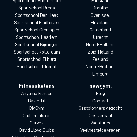
Sportschool Amsterdam
Friesland
Sportschool Breda
Drenthe
Sportschool Den Haag
Overijssel
Sportschool Eindhoven
Flevoland
Sportschool Groningen
Gelderland
Sportschool Haarlem
Utrecht
Sportschool Nijmegen
Noord-Holland
Sportschool Rotterdam
Zuid-Holland
Sportschool Tilburg
Zeeland
Sportschool Utrecht
Noord-Brabant
Limburg
Fitnessketens
newgym.
Anytime Fitness
Blog
Basic-Fit
Contact
BigGym
Gastbloggers gezocht
Club Pellikaan
Ons verhaal
Curves
Vacatures
David Lloyd Clubs
Veelgestelde vragen