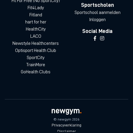
Fit For Free (Nu SportCity)
Sportscholen
Fit4Lady
Sportschool aanmelden
Fitland
Inloggen
hart for her
HealthCity
Social Media
LACO
Newstyle Healthcenters
Optisport Health Club
SportCity
TrainMore
GoHealth Clubs
© newgym 2026
Privacyverklaring
Disclaimer