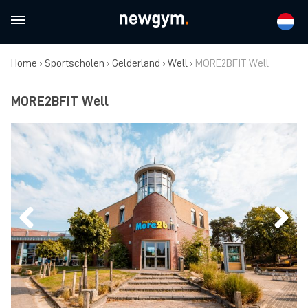
Home
›
Sportscholen
›
Gelderland
›
Well
›
MORE2BFIT Well
MORE2BFIT Well