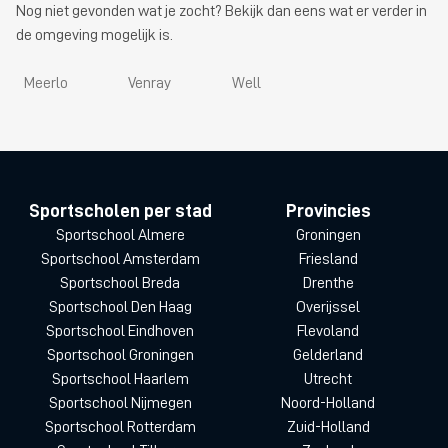
Nog niet gevonden wat je zocht? Bekijk dan eens wat er verder in
de omgeving mogelijk is.
Meerlo
Venray
Well
Sportscholen per stad
Provincies
Sportschool Almere
Groningen
Sportschool Amsterdam
Friesland
Sportschool Breda
Drenthe
Sportschool Den Haag
Overijssel
Sportschool Eindhoven
Flevoland
Sportschool Groningen
Gelderland
Sportschool Haarlem
Utrecht
Sportschool Nijmegen
Noord-Holland
Sportschool Rotterdam
Zuid-Holland