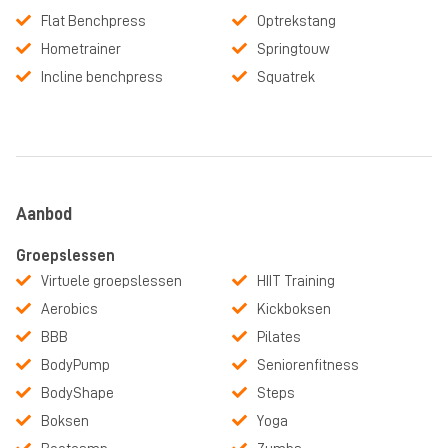
Flat Benchpress
Optrekstang
Hometrainer
Springtouw
Incline benchpress
Squatrek
Aanbod
Groepslessen
Virtuele groepslessen
HIIT Training
Aerobics
Kickboksen
BBB
Pilates
BodyPump
Seniorenfitness
BodyShape
Steps
Boksen
Yoga