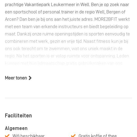
prachtige Vakantiepark Leukermeer in Well. Ben je op zoek naar
een sportschool of personal trainer in de regio Well, Bergen of
Arcen? Dan ben je bij ons aan het juiste adres. MORE2BFIT werkt
met een team van erkende instructeurs en biedt begeleiding op
maat. Dankzij onze ruime openingstijden is sporten eenvoudig te
combineren met werk, gezin en vrije tijd. Naast fitness kun je bij
ons ook terecht om te zwemmen, wat ons uniek maakt in de
regio. Na het sporten is er volop ruimte voor ontspanning. Leden
kunnen met hun lidmaatschap gratis gebruikmaken van ons
zwembad en na de training genieten van gratis koffie en thee. Zo
Meer tonen
combineren we sport, ontspanning en plezier op één locatie!
Faciliteiten
Algemeen
Wifi beschikbaar
Gratis koffie of thee