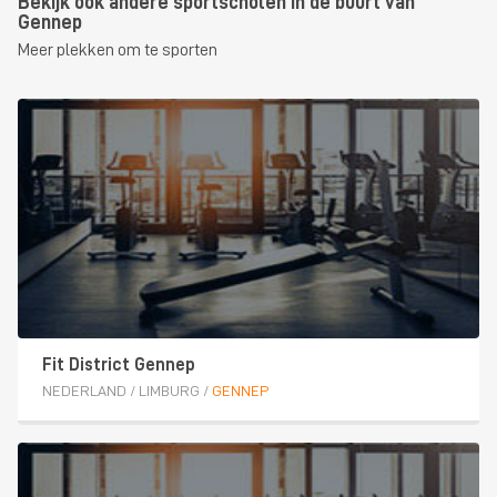
Bekijk ook andere sportscholen in de buurt van
Gennep
Meer plekken om te sporten
Fit District Gennep
NEDERLAND
/
LIMBURG
/
GENNEP