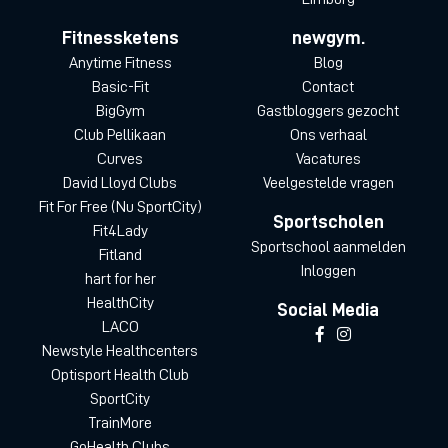
Fitnessketens
newgym.
Anytime Fitness
Blog
Basic-Fit
Contact
BigGym
Gastbloggers gezocht
Club Pellikaan
Ons verhaal
Curves
Vacatures
David Lloyd Clubs
Veelgestelde vragen
Fit For Free (Nu SportCity)
Sportscholen
Fit4Lady
Sportschool aanmelden
Fitland
Inloggen
hart for her
HealthCity
Social Media
LACO
Newstyle Healthcenters
Optisport Health Club
SportCity
TrainMore
GoHealth Clubs