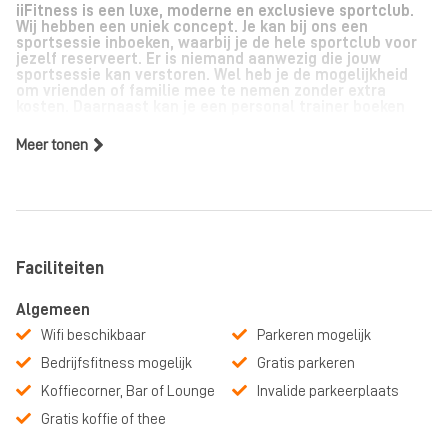
iiFitness is een luxe, moderne en exclusieve sportclub.
Wij hebben een uniek concept. Je kan bij ons een
sportsessie inboeken, waarbij je de hele sportclub voor
jezelf reserveert. Er is niemand aanwezig die jouw
sportsessie kan verstoren. Wel heb je de mogelijkheid
om vrienden of familie mee te nemen zonder extra
kosten. Daarnaast kan je een personal trainer boeken
Meer tonen
Faciliteiten
Algemeen
Wifi beschikbaar
Parkeren mogelijk
Bedrijfsfitness mogelijk
Gratis parkeren
Koffiecorner, Bar of Lounge
Invalide parkeerplaats
Gratis koffie of thee