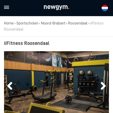
Home
›
Sportscholen
›
Noord-Brabant
›
Roosendaal
›
iiFitness
Roosendaal
iiFitness Roosendaal