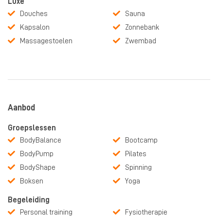
Luxe
Douches
Sauna
Kapsalon
Zonnebank
Massagestoelen
Zwembad
Aanbod
Groepslessen
BodyBalance
Bootcamp
BodyPump
Pilates
BodyShape
Spinning
Boksen
Yoga
Begeleiding
Personal training
Fysiotherapie