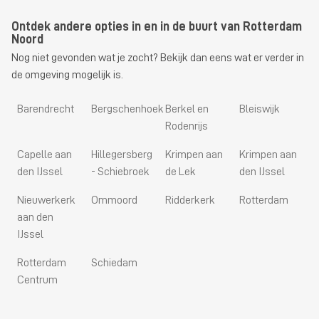
Ontdek andere opties in en in de buurt van Rotterdam
Noord
Nog niet gevonden wat je zocht? Bekijk dan eens wat er verder in
de omgeving mogelijk is.
Barendrecht
Bergschenhoek
Berkel en
Bleiswijk
Rodenrijs
Capelle aan
Hillegersberg
Krimpen aan
Krimpen aan
den IJssel
- Schiebroek
de Lek
den IJssel
Nieuwerkerk
Ommoord
Ridderkerk
Rotterdam
aan den
IJssel
Rotterdam
Schiedam
Centrum