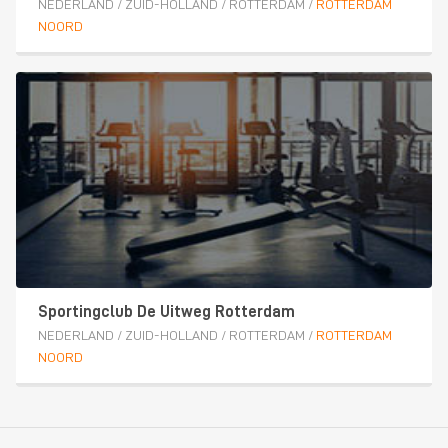
NEDERLAND
/
ZUID-HOLLAND
/
ROTTERDAM
/
ROTTERDAM
NOORD
Sportingclub De Uitweg Rotterdam
NEDERLAND
/
ZUID-HOLLAND
/
ROTTERDAM
/
ROTTERDAM
NOORD