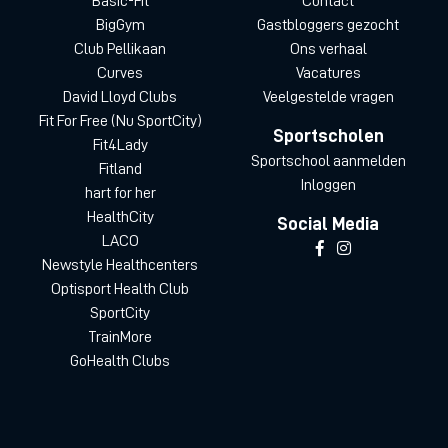
Basic-Fit
Contact
BigGym
Gastbloggers gezocht
Club Pellikaan
Ons verhaal
Curves
Vacatures
David Lloyd Clubs
Veelgestelde vragen
Fit For Free (Nu SportCity)
Sportscholen
Fit4Lady
Sportschool aanmelden
Fitland
Inloggen
hart for her
HealthCity
Social Media
LACO
Newstyle Healthcenters
Optisport Health Club
SportCity
TrainMore
GoHealth Clubs