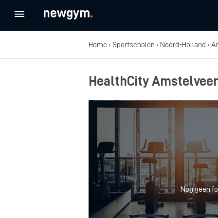
Home
›
Sportscholen
›
Noord-Holland
›
A
HealthCity Amstelveen 
Nog geen fo