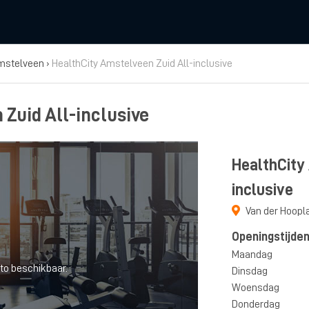
mstelveen
›
HealthCity Amstelveen Zuid All-inclusive
Zuid All-inclusive
HealthCity
inclusive
Van der Hoopl
Openingstijde
Maandag
to beschikbaar.
Dinsdag
Woensdag
Donderdag