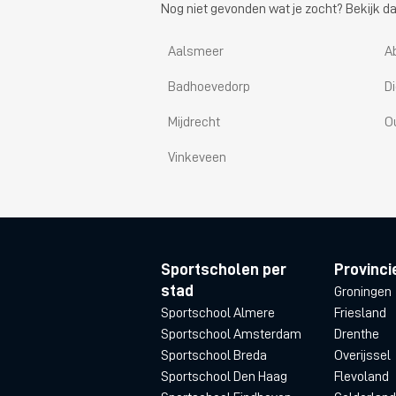
Nog niet gevonden wat je zocht? Bekijk da
Aalsmeer
A
Badhoevedorp
D
Mijdrecht
O
Vinkeveen
Sportscholen per
Provinci
stad
Groningen
Sportschool Almere
Friesland
Sportschool Amsterdam
Drenthe
Sportschool Breda
Overijssel
Sportschool Den Haag
Flevoland