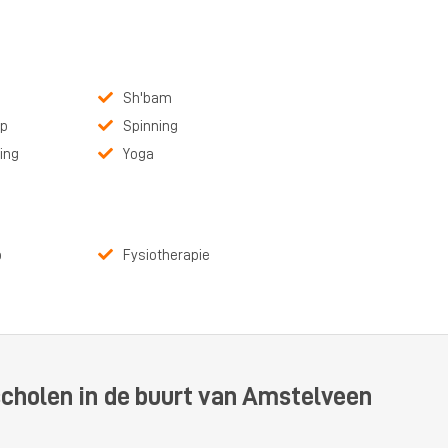
Sh'bam
p
Spinning
ning
Yoga
p
Fysiotherapie
scholen in de buurt van Amstelveen