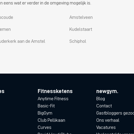
n eens wat er verder in de omgeving mogelijk is.
bcoude
Amstelveen
iemen
Kudelstaart
uderkerk aan de Amstel
Schiphol
es
Fitnessketens
newgym.
Anytime Fitness
Blog
Basic-Fit
Contact
BigGym
Gastbloggers gezo
Club Pellikaan
Ons verhaal
Curves
Vacatures