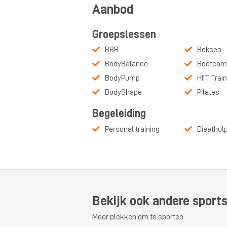
Aanbod
Groepslessen
BBB
Boksen
BodyBalance
Bootcam
BodyPump
HIIT Trai
BodyShape
Pilates
Begeleiding
Personal training
Dieethul
Bekijk ook andere sport
Meer plekken om te sporten