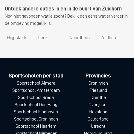
Ontdek andere opties in en in de buurt van Zuidhorn
Nog niet gevonden wat je zocht? Bekijk dan eens wat er verder in
de omgeving mogelijk is.
Grijpskerk
Leek
Noordhorn
Zuidhorn
Sportscholen per stad
Provincies
Sportschool Almere
Groningen
Sportschool Amsterdam
Friesland
Sportschool Breda
Drenthe
Sportschool Den Haag
Overijssel
Sportschool Eindhoven
Flevoland
Sportschool Groningen
Gelderland
Sportschool Haarlem
Utrecht
Sportschool Nijmegen
Noord-Holland