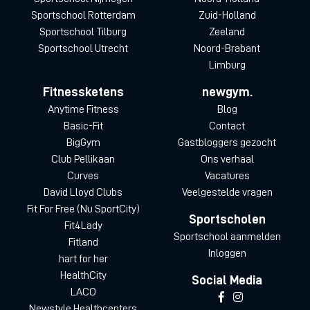
Sportschool Rotterdam
Zuid-Holland
Sportschool Tilburg
Zeeland
Sportschool Utrecht
Noord-Brabant
Limburg
Fitnessketens
newgym.
Anytime Fitness
Blog
Basic-Fit
Contact
BigGym
Gastbloggers gezocht
Club Pellikaan
Ons verhaal
Curves
Vacatures
David Lloyd Clubs
Veelgestelde vragen
Fit For Free (Nu SportCity)
Sportscholen
Fit4Lady
Sportschool aanmelden
Fitland
Inloggen
hart for her
HealthCity
Social Media
LACO
Newstyle Healthcenters