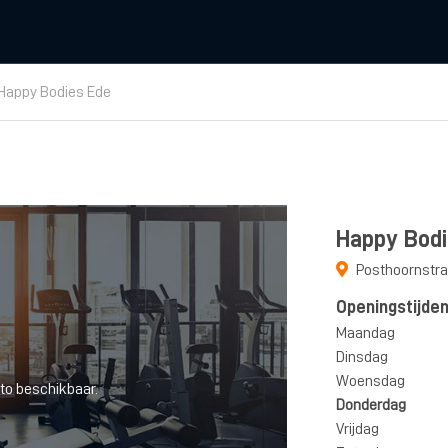
Happy Bodies Ede
Happy Bodi
Posthoornstra
Openingstijde
Maandag
Dinsdag
Woensdag
to beschikbaar.
Donderdag
Vrijdag