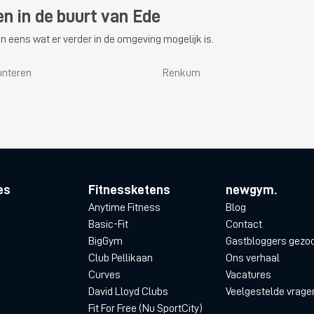
en in de buurt van Ede
n eens wat er verder in de omgeving mogelijk is.
unteren
Renkum
es
Fitnessketens
newgym.
Anytime Fitness
Blog
Basic-Fit
Contact
BigGym
Gastbloggers gezo
Club Pellikaan
Ons verhaal
Curves
Vacatures
David Lloyd Clubs
Veelgestelde vrage
Fit For Free (Nu SportCity)