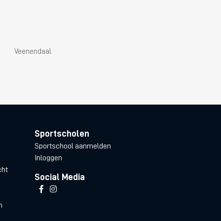
Veenendaal
Sportscholen
Sportschool aanmelden
Inloggen
cht
Social Media
n