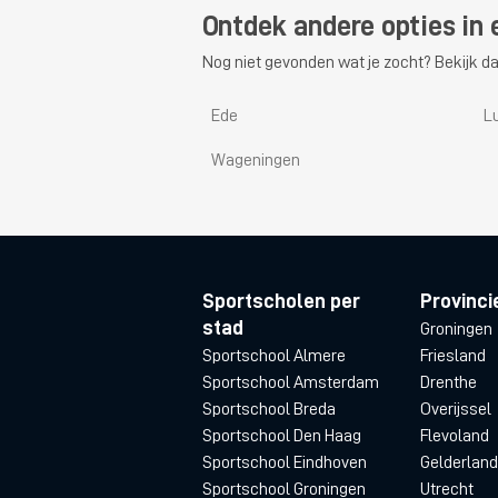
Ontdek andere opties in 
Nog niet gevonden wat je zocht? Bekijk da
Ede
L
Wageningen
Sportscholen per
Provinci
stad
Groningen
Sportschool Almere
Friesland
Sportschool Amsterdam
Drenthe
Sportschool Breda
Overijssel
Sportschool Den Haag
Flevoland
Sportschool Eindhoven
Gelderland
Sportschool Groningen
Utrecht