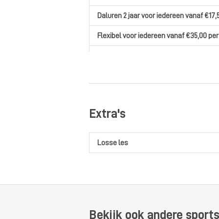
Daluren 2 jaar
voor iedereen
vanaf €17,
Flexibel
voor iedereen
vanaf €35,00
per
Kids Maand
voor jeugd
vanaf €7,50
per
Extra's
Losse les
Bekijk ook andere sport