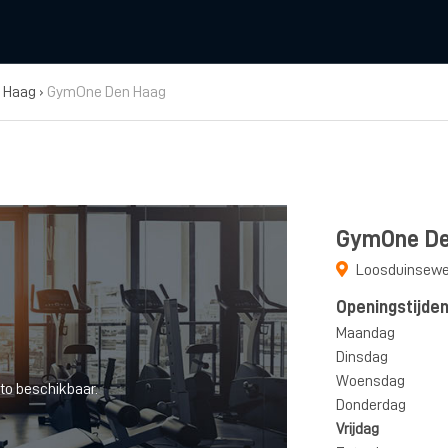
 Haag
›
GymOne Den Haag
GymOne De
Loosduinsewe
Openingstijde
Maandag
Dinsdag
Woensdag
to beschikbaar.
Donderdag
Vrijdag