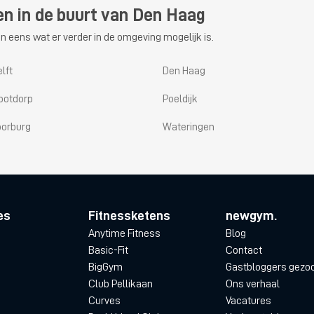
en in de buurt van Den Haag
n eens wat er verder in de omgeving mogelijk is.
lft
Den Haag
ootdorp
Poeldijk
oorburg
Wateringen
es
Fitnessketens
newgym.
Anytime Fitness
Blog
Basic-Fit
Contact
BigGym
Gastbloggers gezo
Club Pellikaan
Ons verhaal
Curves
Vacatures