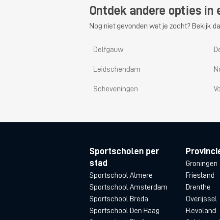
Ontdek andere opties in 
Nog niet gevonden wat je zocht? Bekijk da
Delfgauw
De
Leidschendam
N
Scheveningen
V
Sportscholen per
Provinci
stad
Groningen
Sportschool Almere
Friesland
Sportschool Amsterdam
Drenthe
Sportschool Breda
Overijssel
Sportschool Den Haag
Flevoland