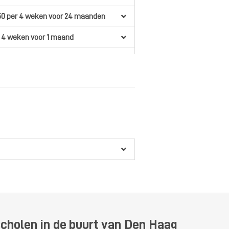
50
per 4 weken
voor 24 maanden
 4 weken
voor 1 maand
 4 weken
voor 1 maand
scholen in de buurt van Den Haag