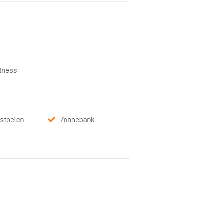
itness
stoelen
Zonnebank