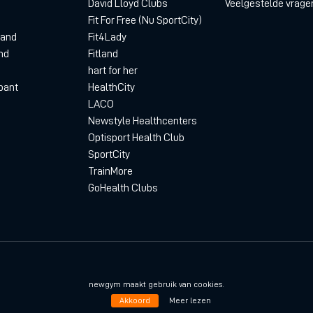
David Lloyd Clubs
Veelgestelde vrage
Fit For Free (Nu SportCity)
land
Fit4Lady
nd
Fitland
hart for her
bant
HealthCity
LACO
Newstyle Healthcenters
Optisport Health Club
SportCity
TrainMore
GoHealth Clubs
Privacyverklaring
D
newgym maakt gebruik van cookies.
Akkoord
Meer lezen