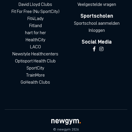
David Lloyd Clubs
Veelgestelde vragen
Fit For Free (Nu SportCity)
Sportscholen
Fit4Lady
Sportschool aanmelden
Fitland
Inloggen
hart for her
HealthCity
Social Media
LACO
Newstyle Healthcenters
Optisport Health Club
SportCity
TrainMore
GoHealth Clubs
© newgym 2026