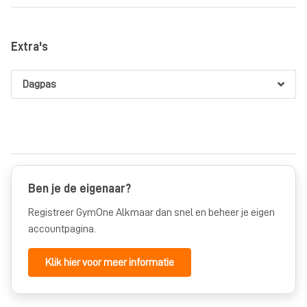
24 maanden
Maand
voor iedereen
vanaf €35,00
per 4 weken
voor 1
Extra's
maand
Kids Maand
voor jeugd
vanaf €7,50
per 4 weken
voor 1
Dagpas
maand
Ben je de eigenaar?
Registreer GymOne Alkmaar dan snel en beheer je eigen
accountpagina.
Klik hier voor meer informatie