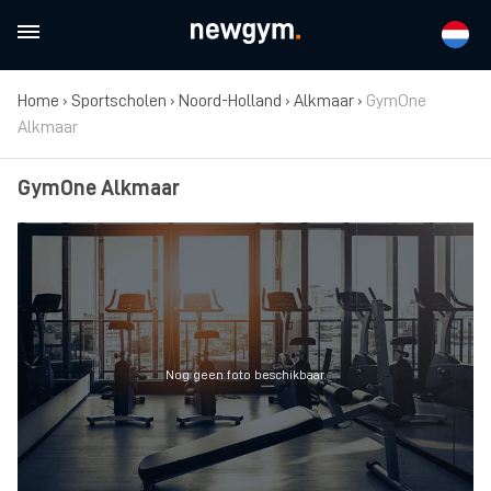
Home
›
Sportscholen
›
Noord-Holland
›
Alkmaar
›
GymOne
Alkmaar
GymOne Alkmaar
Nog geen foto beschikbaar.