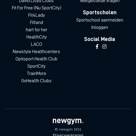
David Lloyd Clubs
Veelgestelde vragen
Fit For Free (Nu SportCity)
Sportscholen
Fit4Lady
Sportschool aanmelden
Fitland
Inloggen
hart for her
HealthCity
Social Media
LACO
Newstyle Healthcenters
Optisport Health Club
SportCity
TrainMore
GoHealth Clubs
© newgym 2026
Privacyverklaring