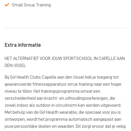
stellen we een nieuw trainingsplan op om je lichaam een nieuwe
Small Group Training
prikkel te geven.
Gohealth Clubs:
Slechts 30 minuten per keer actief bezig
Extra informatie
15x meer resultaat dan in reguliere sportscholen
Veiligste manier van bewegen: je kunt geen oefening fout doen
HET ALTERNATIEF VOOR JOUW SPORTSCHOOL IN CAPELLE AAN
DEN IJSSEL
Persoonlijke chipkaart voor het automatisch instellen van
apparaten
Bij Go! Health Clubs Capelle aan den IJssel heb je toegang tot
geavanceerde fitnessapparatuur om je training naar een hoger
Hét efficiënte en laagdrempelige alternatief voor reguliere
niveau te tillen. Het trainingsprogramma omvat een
sportscholen
verscheidenheid aan kracht- en uithoudingsoefeningen, die
zowel indoor als outdoor in circuitvorm kan worden uitgevoerd.
Met behulp van de Go! Health wearable, die speciaal voor jou is
ontworpen, wordt het programma automatisch aangepast aan
jouw persoonlijke doelen en waarden. Dit zorgt ervoor dat je veilig