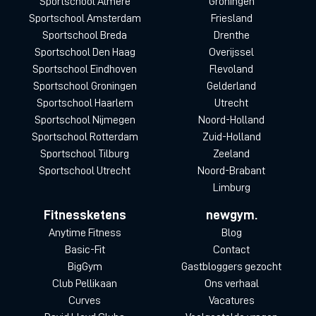
Sportschool Almere
Groningen
Sportschool Amsterdam
Friesland
Sportschool Breda
Drenthe
Sportschool Den Haag
Overijssel
Sportschool Eindhoven
Flevoland
Sportschool Groningen
Gelderland
Sportschool Haarlem
Utrecht
Sportschool Nijmegen
Noord-Holland
Sportschool Rotterdam
Zuid-Holland
Sportschool Tilburg
Zeeland
Sportschool Utrecht
Noord-Brabant
Limburg
Fitnessketens
newgym.
Anytime Fitness
Blog
Basic-Fit
Contact
BigGym
Gastbloggers gezocht
Club Pellikaan
Ons verhaal
Curves
Vacatures