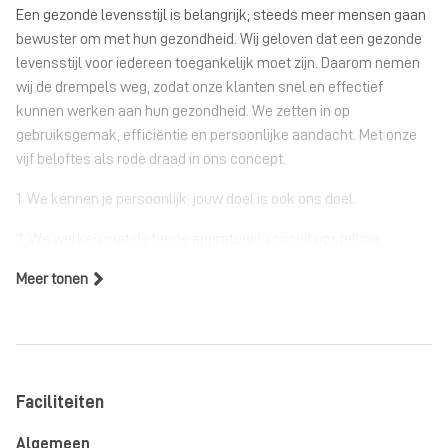
Een gezonde levensstijl is belangrijk; steeds meer mensen gaan
bewuster om met hun gezondheid. Wij geloven dat een gezonde
levensstijl voor iedereen toegankelijk moet zijn. Daarom nemen
wij de drempels weg, zodat onze klanten snel en effectief
kunnen werken aan hun gezondheid. We zetten in op
gebruiksgemak, efficiëntie en persoonlijke aandacht. Met onze
vijf beloftes als rode draad in ons concept.
1. We kennen je persoonlijk: jouw doel is ook ons doel.
2. We werken met de beste appratuur in circuit opstelling.
Meer tonen
3. We zorgen voor resultaat met behulp van persoonlijke
begeleiding.
4. We stimuleren iedereen met een brede glimlach.
5. We bieden je een schone, veilige en ontspannen omgeving.
Faciliteiten
Trainen bij GoHealth Clubs
Algemeen