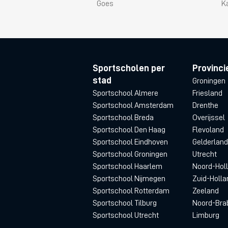
Goes
K
Sportscholen per
Provinci
stad
Groningen
Sportschool Almere
Friesland
Sportschool Amsterdam
Drenthe
Sportschool Breda
Overijssel
Sportschool Den Haag
Flevoland
Sportschool Eindhoven
Gelderland
Sportschool Groningen
Utrecht
Sportschool Haarlem
Noord-Hol
Sportschool Nijmegen
Zuid-Holla
Sportschool Rotterdam
Zeeland
Sportschool Tilburg
Noord-Bra
Sportschool Utrecht
Limburg