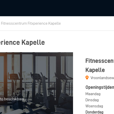
›
Fitnesscentrum Fitxperience Kapelle
rience Kapelle
Fitnesscen
Kapelle
Vroonlandsew
Openingstijde
Maandag
to beschikbaar.
Dinsdag
Woensdag
Donderdag