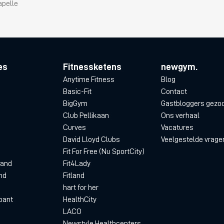
apelle
es
Fitnessketens
newgym.
Anytime Fitness
Blog
Basic-Fit
Contact
BigGym
Gastbloggers gezo
Club Pellikaan
Ons verhaal
Curves
Vacatures
David Lloyd Clubs
Veelgestelde vrage
Fit For Free (Nu SportCity)
land
Fit4Lady
nd
Fitland
hart for her
bant
HealthCity
LACO
Newstyle Healthcenters