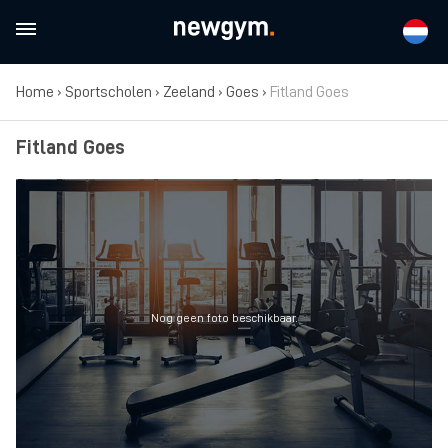
Home
›
Sportscholen
›
Zeeland
›
Goes
›
Fitland Goes
Fitland Goes
Nog geen foto beschikbaar.