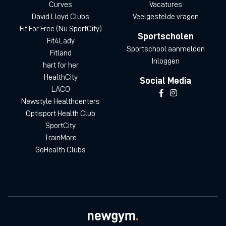
Curves
Vacatures
David Lloyd Clubs
Veelgestelde vragen
Fit For Free (Nu SportCity)
Sportscholen
Fit4Lady
Sportschool aanmelden
Fitland
Inloggen
hart for her
HealthCity
Social Media
LACO
Newstyle Healthcenters
Optisport Health Club
SportCity
TrainMore
GoHealth Clubs