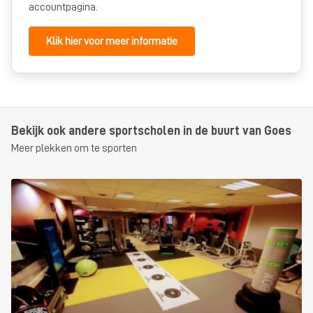
accountpagina.
Lifestyle plus
voor iedereen
vanaf €89,95
per maand
voor 12
maanden
Klik hier voor meer informatie
Lifestyle plus
voor iedereen
vanaf €99,95
per maand
voor 6
maanden
Bekijk ook andere sportscholen in de buurt van Goes
Meer plekken om te sporten