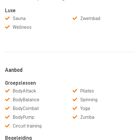
Luxe
Sauna
Zwembad
Wellness
Aanbod
Groepslessen
BodyAttack
Pilates
BodyBalance
Spinning
BodyCombat
Yoga
BodyPump
Zumba
Circuit training
Begeleiding