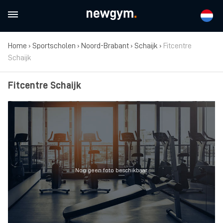
Home
›
Sportscholen
›
Noord-Brabant
›
Schaijk
›
Fitcentre
Schaijk
Fitcentre Schaijk
Nog geen foto beschikbaar.