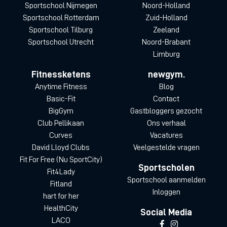
Sportschool Nijmegen
Noord-Holland
Sportschool Rotterdam
Zuid-Holland
Sportschool Tilburg
Zeeland
Sportschool Utrecht
Noord-Brabant
Limburg
Fitnessketens
newgym.
Anytime Fitness
Blog
Basic-Fit
Contact
BigGym
Gastbloggers gezocht
Club Pellikaan
Ons verhaal
Curves
Vacatures
David Lloyd Clubs
Veelgestelde vragen
Fit For Free (Nu SportCity)
Sportscholen
Fit4Lady
Sportschool aanmelden
Fitland
Inloggen
hart for her
HealthCity
Social Media
LACO