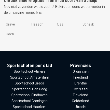
Ontdek andere opties in en in de buurt van Schaijk
Nog niet gevonden wat je zocht? Bekijk dan eens wat er verder in
de omgeving mogelijk is.
Grave
Heesch
Oss
Schaijk
Uden
Sportscholen per stad
Provincies
Sportschool Almere
Groningen
Sportschool Amsterdam
Friesland
Sportschool Breda
Drenthe
Sportschool Den Haag
Overijssel
Sportschool Eindhoven
Flevoland
Sportschool Groningen
Gelderland
Sportschool Haarlem
Utrecht