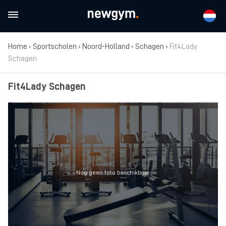
Home
›
Sportscholen
›
Noord-Holland
›
Schagen
›
Fit4Lady
Schagen
Fit4Lady Schagen
Nog geen foto beschikbaar.