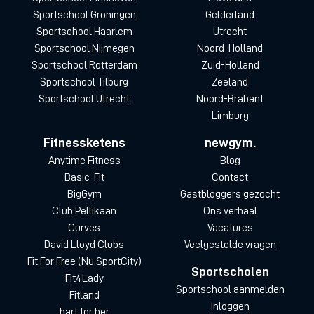
Sportschool Groningen
Gelderland
Sportschool Haarlem
Utrecht
Sportschool Nijmegen
Noord-Holland
Sportschool Rotterdam
Zuid-Holland
Sportschool Tilburg
Zeeland
Sportschool Utrecht
Noord-Brabant
Limburg
Fitnessketens
newgym.
Anytime Fitness
Blog
Basic-Fit
Contact
BigGym
Gastbloggers gezocht
Club Pellikaan
Ons verhaal
Curves
Vacatures
David Lloyd Clubs
Veelgestelde vragen
Fit For Free (Nu SportCity)
Sportscholen
Fit4Lady
Sportschool aanmelden
Fitland
Inloggen
hart for her