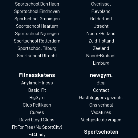
Sportschool Den Haag
Overijssel
Sportschool Eindhoven
Flevoland
Sportschool Groningen
Gelderland
Sportschool Haarlem
Utrecht
Sportschool Nijmegen
Noord-Holland
Sportschool Rotterdam
Zuid-Holland
Sportschool Tilburg
Zeeland
Sportschool Utrecht
Noord-Brabant
Limburg
Fitnessketens
newgym.
Anytime Fitness
Blog
Basic-Fit
Contact
BigGym
Gastbloggers gezocht
Club Pellikaan
Ons verhaal
Curves
Vacatures
David Lloyd Clubs
Veelgestelde vragen
Fit For Free (Nu SportCity)
Sportscholen
Fit4Lady