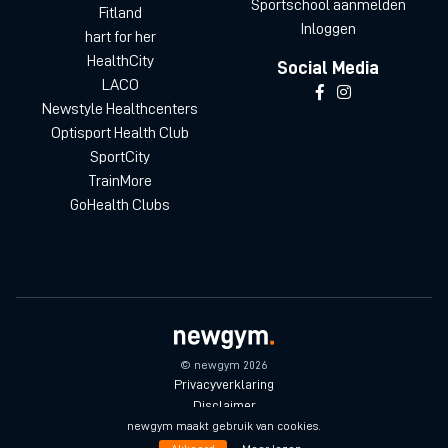
Sportschool aanmelden
Fitland
Inloggen
hart for her
HealthCity
Social Media
LACO
Newstyle Healthcenters
Optisport Health Club
SportCity
TrainMore
GoHealth Clubs
© newgym 2026
Privacyverklaring
Disclaimer
Algemene voorwaarden
newgym maakt gebruik van cookies.