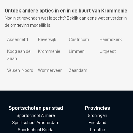
Ontdek andere opties in en in de buurt van Krommenie
Nog niet gevonden wat je zocht? Bekijk dan eens wat er verder in
de omgeving mogelijk is.
Assendelft
Beverwijk
Castricum
Heemskerk
Koog aan de
Krommenie
Limmen
Uitgeest
Zaan
Velsen-Noord
Wormerveer
Zaandam
Sportscholen per stad
Provincies
Sportschool Almere
Groningen
Sportschool Amsterdam
Friesland
Sportschool Breda
Drenthe