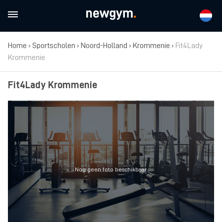
Home
›
Sportscholen
›
Noord-Holland
›
Krommenie
›
Fit4Lady
Krommenie
Fit4Lady Krommenie
Nog geen foto beschikbaar.