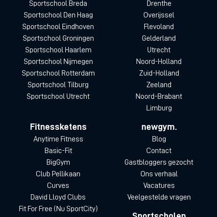
Sportschool Breda
Drenthe
Sportschool Den Haag
Overijssel
Sportschool Eindhoven
Flevoland
Sportschool Groningen
Gelderland
Sportschool Haarlem
Utrecht
Sportschool Nijmegen
Noord-Holland
Sportschool Rotterdam
Zuid-Holland
Sportschool Tilburg
Zeeland
Sportschool Utrecht
Noord-Brabant
Limburg
Fitnessketens
newgym.
Anytime Fitness
Blog
Basic-Fit
Contact
BigGym
Gastbloggers gezocht
Club Pellikaan
Ons verhaal
Curves
Vacatures
David Lloyd Clubs
Veelgestelde vragen
Fit For Free (Nu SportCity)
Sportscholen