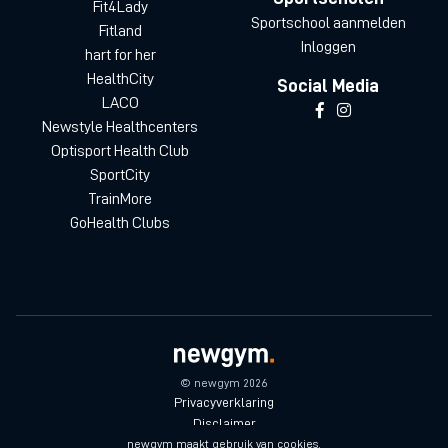
Fit4Lady
Sportschool aanmelden
Fitland
Inloggen
hart for her
HealthCity
Social Media
LACO
Newstyle Healthcenters
Optisport Health Club
SportCity
TrainMore
GoHealth Clubs
© newgym 2026
Privacyverklaring
Disclaimer
Algemene voorwaarden
newgym maakt gebruik van cookies.