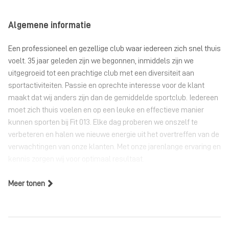
Algemene informatie
Een professioneel en gezellige club waar iedereen zich snel thuis
voelt. 35 jaar geleden zijn we begonnen, inmiddels zijn we
uitgegroeid tot een prachtige club met een diversiteit aan
sportactiviteiten. Passie en oprechte interesse voor de klant
maakt dat wij anders zijn dan de gemiddelde sportclub. Iedereen
moet zich thuis voelen en op een leuke en effectieve manier
kunnen sporten bij Fit 013. Elke dag proberen we onszelf te
verbeteren en halen we nieuwe energie uit het overtreffen van de
verwachtingen van onze klanten. Met onze jarenlange ervaring en
kennis zorgen wij voor optimaal resultaat.
Meer tonen