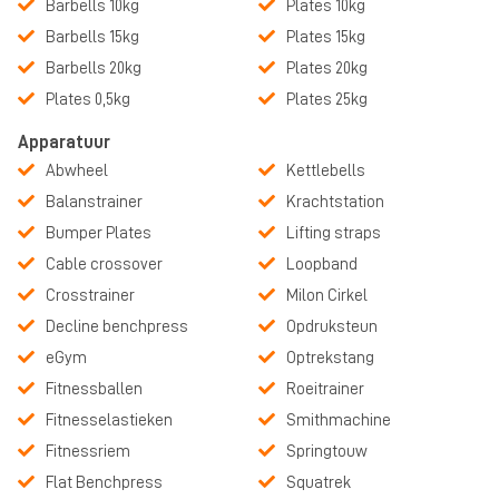
Barbells 10kg
Plates 10kg
Barbells 15kg
Plates 15kg
Barbells 20kg
Plates 20kg
Plates 0,5kg
Plates 25kg
Apparatuur
Abwheel
Kettlebells
Balanstrainer
Krachtstation
Bumper Plates
Lifting straps
Cable crossover
Loopband
Crosstrainer
Milon Cirkel
Decline benchpress
Opdruksteun
eGym
Optrekstang
Fitnessballen
Roeitrainer
Fitnesselastieken
Smithmachine
Fitnessriem
Springtouw
Flat Benchpress
Squatrek