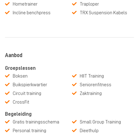
Hometrainer
Traploper
Incline benchpress
TRX Suspension Kabels
Aanbod
Groepslessen
Boksen
HIIT Training
Buikspierkwartier
Seniorenfitness
Circuit training
Zaktraining
CrossFit
Begeleiding
Gratis trainingsschema
Small Group Training
Personal training
Dieethulp