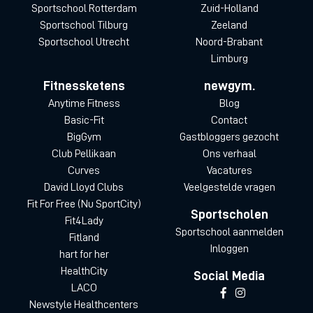
Sportschool Rotterdam
Zuid-Holland
Sportschool Tilburg
Zeeland
Sportschool Utrecht
Noord-Brabant
Limburg
Fitnessketens
newgym.
Anytime Fitness
Blog
Basic-Fit
Contact
BigGym
Gastbloggers gezocht
Club Pellikaan
Ons verhaal
Curves
Vacatures
David Lloyd Clubs
Veelgestelde vragen
Fit For Free (Nu SportCity)
Sportscholen
Fit4Lady
Sportschool aanmelden
Fitland
Inloggen
hart for her
HealthCity
Social Media
LACO
Newstyle Healthcenters