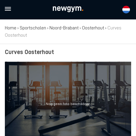
Home
›
Sportscholen
›
Noord-Brabant
›
Oosterhout
›
Curves
Oosterhout
Curves Oosterhout
Nog geen foto beschikbaar.