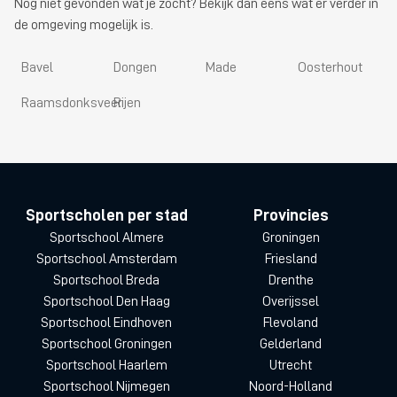
Nog niet gevonden wat je zocht? Bekijk dan eens wat er verder in
de omgeving mogelijk is.
Bavel
Dongen
Made
Oosterhout
Raamsdonksveer
Rijen
Sportscholen per stad
Provincies
Sportschool Almere
Groningen
Sportschool Amsterdam
Friesland
Sportschool Breda
Drenthe
Sportschool Den Haag
Overijssel
Sportschool Eindhoven
Flevoland
Sportschool Groningen
Gelderland
Sportschool Haarlem
Utrecht
Sportschool Nijmegen
Noord-Holland