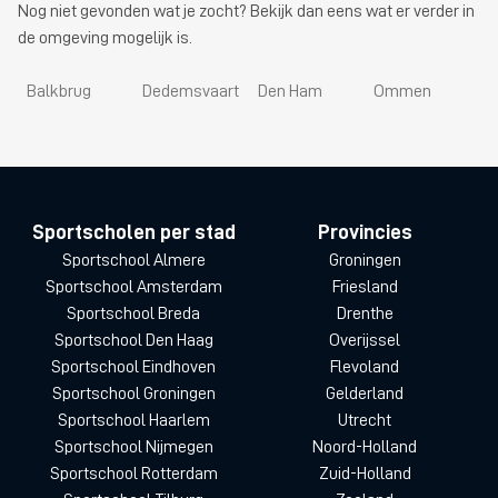
Nog niet gevonden wat je zocht? Bekijk dan eens wat er verder in
de omgeving mogelijk is.
Balkbrug
Dedemsvaart
Den Ham
Ommen
Sportscholen per stad
Provincies
Sportschool Almere
Groningen
Sportschool Amsterdam
Friesland
Sportschool Breda
Drenthe
Sportschool Den Haag
Overijssel
Sportschool Eindhoven
Flevoland
Sportschool Groningen
Gelderland
Sportschool Haarlem
Utrecht
Sportschool Nijmegen
Noord-Holland
Sportschool Rotterdam
Zuid-Holland