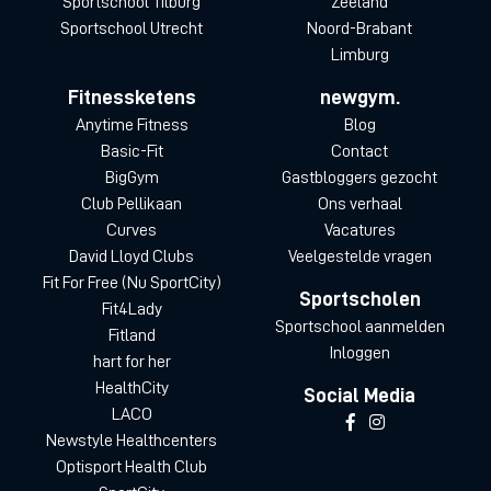
Sportschool Tilburg
Zeeland
Sportschool Utrecht
Noord-Brabant
Limburg
Fitnessketens
newgym.
Anytime Fitness
Blog
Basic-Fit
Contact
BigGym
Gastbloggers gezocht
Club Pellikaan
Ons verhaal
Curves
Vacatures
David Lloyd Clubs
Veelgestelde vragen
Fit For Free (Nu SportCity)
Sportscholen
Fit4Lady
Sportschool aanmelden
Fitland
Inloggen
hart for her
HealthCity
Social Media
LACO
Newstyle Healthcenters
Optisport Health Club