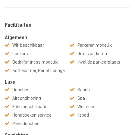
Club Manager COMMIT. Rivierenwijk
Faciliteiten
Algemeen
Op zoek naar een andere locatie? COMMIT heeft ook vestigingen
Wifi beschikbaar
Parkeren mogelijk
in Oog in Al en Leidsche Rijn! Bekijk deze locaties ook op
Lockers
Gratis parkeren
NewGym!
Bedrijfsfitness mogelijk
Invalide parkeerplaats
Koffiecorner, Bar of Lounge
Luxe
Douches
Sauna
Airconditioning
Spa
Föhn beschikbaar
Wellness
Handdoeken service
Ijsbad
Prive douches