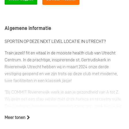
Algemene informatie
SPORTEN OP DEZE NEXT LEVEL LOCATIE IN UTRECHT?
Train jezelf fit en vitaal in de mooiste health club van Utrecht
Centrum. In de prachtige, inspirerende st. Gertrudiskerk in
Rivierenwijk Utrecht hebben wij in maart 2024 onze derde
vestiging geopend en we zijn trots op deze club met moderne,
luxe faciliteiten in een klassiek jasje!
“Bij COMMIT Rivierenwijk werk je aan je gezondheid van A tot Z.
Wij gaan net een stap verder met onze horeca en recovery suite.
Ook bieden wij hier meerdere soorten trainingen, denk hierbij aan
yoga en een oude sport die weer booming is: boksen! Ik hoop
Meer tonen
jullie als (toekomstige) leden net wat langer te zien en te
spreken dan alleen in je 45 min work-out.” – Magritte Vinkesteyn