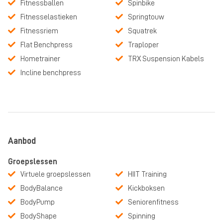
Fitnessballen
Spinbike
Fitnesselastieken
Springtouw
Fitnessriem
Squatrek
Flat Benchpress
Traploper
Hometrainer
TRX Suspension Kabels
Incline benchpress
Aanbod
Groepslessen
Virtuele groepslessen
HIIT Training
BodyBalance
Kickboksen
BodyPump
Seniorenfitness
BodyShape
Spinning