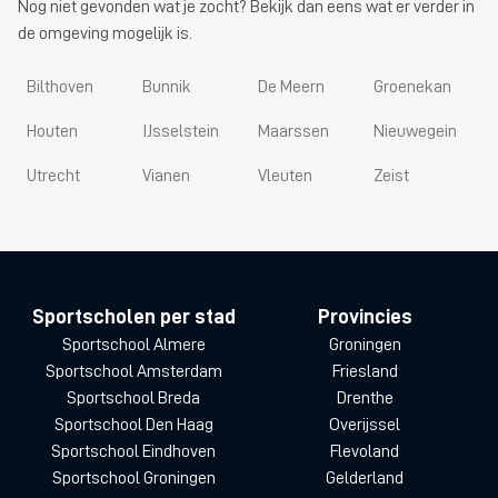
Nog niet gevonden wat je zocht? Bekijk dan eens wat er verder in
de omgeving mogelijk is.
Bilthoven
Bunnik
De Meern
Groenekan
Houten
IJsselstein
Maarssen
Nieuwegein
Utrecht
Vianen
Vleuten
Zeist
Sportscholen per stad
Provincies
Sportschool Almere
Groningen
Sportschool Amsterdam
Friesland
Sportschool Breda
Drenthe
Sportschool Den Haag
Overijssel
Sportschool Eindhoven
Flevoland
Sportschool Groningen
Gelderland