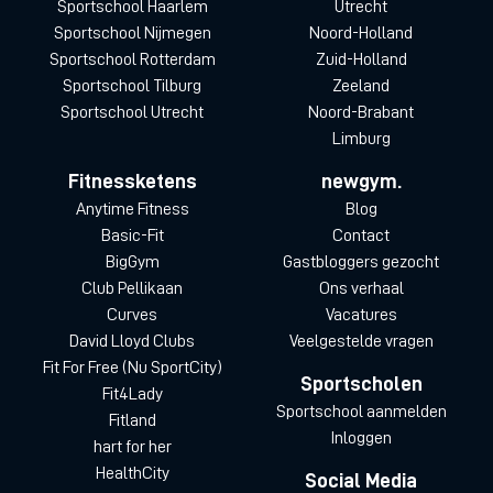
Sportschool Haarlem
Utrecht
Sportschool Nijmegen
Noord-Holland
Sportschool Rotterdam
Zuid-Holland
Sportschool Tilburg
Zeeland
Sportschool Utrecht
Noord-Brabant
Limburg
Fitnessketens
newgym.
Anytime Fitness
Blog
Basic-Fit
Contact
BigGym
Gastbloggers gezocht
Club Pellikaan
Ons verhaal
Curves
Vacatures
David Lloyd Clubs
Veelgestelde vragen
Fit For Free (Nu SportCity)
Sportscholen
Fit4Lady
Sportschool aanmelden
Fitland
Inloggen
hart for her
HealthCity
Social Media