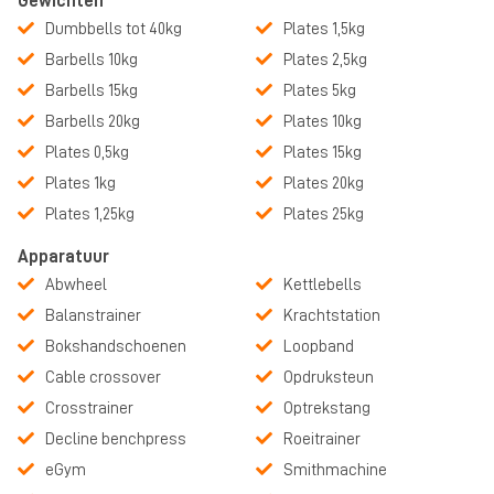
Gewichten
Dumbbells tot 40kg
Plates 1,5kg
Barbells 10kg
Plates 2,5kg
Barbells 15kg
Plates 5kg
Barbells 20kg
Plates 10kg
Plates 0,5kg
Plates 15kg
Plates 1kg
Plates 20kg
Plates 1,25kg
Plates 25kg
Apparatuur
Abwheel
Kettlebells
Balanstrainer
Krachtstation
Bokshandschoenen
Loopband
Cable crossover
Opdruksteun
Crosstrainer
Optrekstang
Decline benchpress
Roeitrainer
eGym
Smithmachine