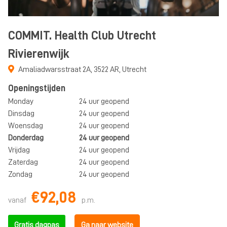
COMMIT. Health Club Utrecht
Rivierenwijk
Amaliadwarsstraat 2A
,
3522 AR
,
Utrecht
Openingstijden
Monday
24 uur geopend
Dinsdag
24 uur geopend
Woensdag
24 uur geopend
Donderdag
24 uur geopend
Vrijdag
24 uur geopend
Zaterdag
24 uur geopend
Zondag
24 uur geopend
€92,08
vanaf
p.m.
Gratis dagpas
Ga naar website