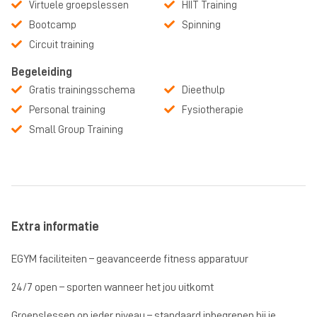
Virtuele groepslessen
HIIT Training
Bootcamp
Spinning
Circuit training
Begeleiding
Gratis trainingsschema
Dieethulp
Personal training
Fysiotherapie
Small Group Training
Extra informatie
EGYM faciliteiten – geavanceerde fitness apparatuur
24/7 open – sporten wanneer het jou uitkomt
Groepslessen op ieder niveau – standaard inbegrepen bij je