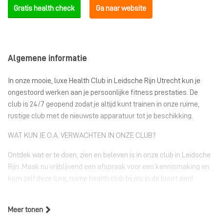
Gratis health check
Ga naar website
Algemene informatie
In onze mooie, luxe Health Club in Leidsche Rijn Utrecht kun je
ongestoord werken aan je persoonlijke fitness prestaties. De
club is 24/7 geopend zodat je altijd kunt trainen in onze ruime,
rustige club met de nieuwste apparatuur tot je beschikking.
WAT KUN JE O.A. VERWACHTEN IN ONZE CLUB?
Ontdek wat er te doen, zien en beleven is in onze club in Leidsche
Rijn. Maak nu vrijblijvend een afspraak voor een kennismaking en
kom zelf deze luxe, ruime health club bij jou in de buurt zien!
Meer tonen