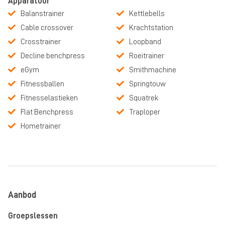
Apparatuur
Balanstrainer
Kettlebells
Cable crossover
Krachtstation
Crosstrainer
Loopband
Decline benchpress
Roeitrainer
eGym
Smithmachine
Fitnessballen
Springtouw
Fitnesselastieken
Squatrek
Flat Benchpress
Traploper
Hometrainer
Aanbod
Groepslessen