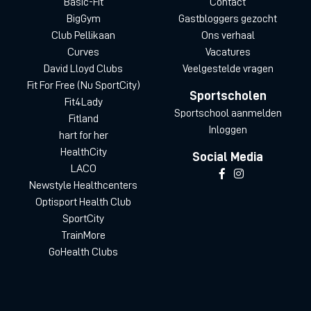
Basic-Fit
Contact
BigGym
Gastbloggers gezocht
Club Pellikaan
Ons verhaal
Curves
Vacatures
David Lloyd Clubs
Veelgestelde vragen
Fit For Free (Nu SportCity)
Sportscholen
Fit4Lady
Sportschool aanmelden
Fitland
Inloggen
hart for her
HealthCity
Social Media
LACO
Newstyle Healthcenters
Optisport Health Club
SportCity
TrainMore
GoHealth Clubs