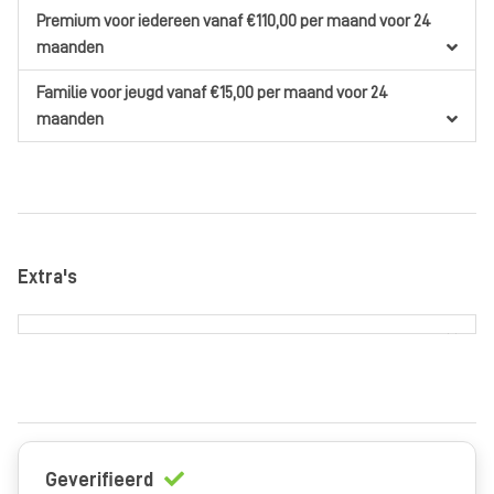
Premium
voor iedereen
vanaf €110,00
per maand
voor 24
maanden
Familie
voor jeugd
vanaf €15,00
per maand
voor 24
maanden
Extra's
Geverifieerd