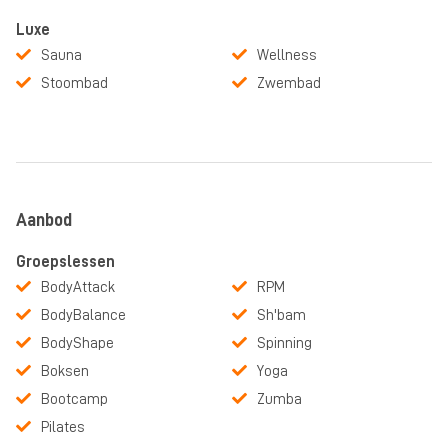
Luxe
Sauna
Wellness
Stoombad
Zwembad
Aanbod
Groepslessen
BodyAttack
RPM
BodyBalance
Sh'bam
BodyShape
Spinning
Boksen
Yoga
Bootcamp
Zumba
Pilates