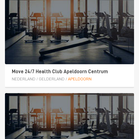
Move 24/7 Health Club Apeldoorn Centrum
NEDERLAND
/
GELDERLAND
/
APELDOORN