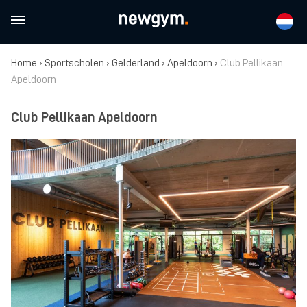
Home
›
Sportscholen
›
Gelderland
›
Apeldoorn
›
Club Pellikaan
Apeldoorn
Club Pellikaan Apeldoorn