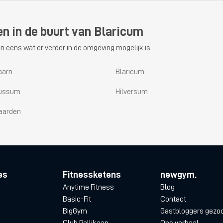
en in de buurt van Blaricum
n eens wat er verder in de omgeving mogelijk is.
aarn
Blaricum
ussum
Hilversum
aarden
es
Fitnessketens
newgym.
Anytime Fitness
Blog
Basic-Fit
Contact
BigGym
Gastbloggers gezo
Club Pellikaan
Ons verhaal