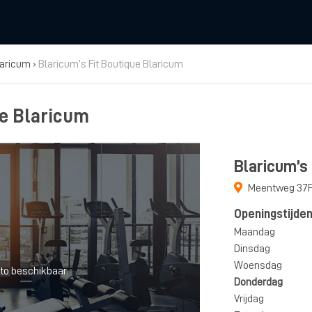
laricum
›
Blaricum’s Fit Boutique Blaricum
ue Blaricum
Blaricum’s
Meentweg 37F
Openingstijde
Maandag
Dinsdag
Woensdag
to beschikbaar.
Donderdag
Vrijdag