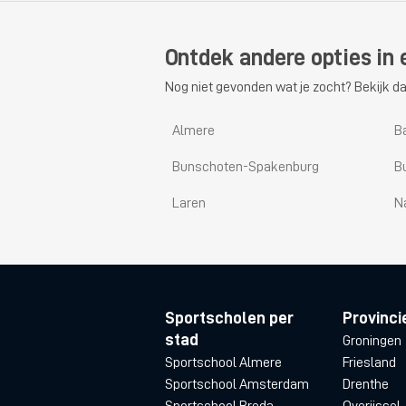
Ontdek andere opties in 
Nog niet gevonden wat je zocht? Bekijk da
Almere
B
Bunschoten-Spakenburg
B
Laren
N
Sportscholen per
Provinci
stad
Groningen
Sportschool Almere
Friesland
Sportschool Amsterdam
Drenthe
Sportschool Breda
Overijssel