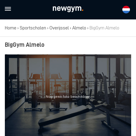
Home
›
Sportscholen
›
Overijssel
›
Almelo
›
BigGym Almelo
BigGym Almelo
Nog geen foto beschikbaar.