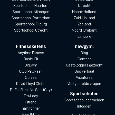
Sportschool Haarlem
Utrecht
Sportschool Nijmegen
Noord-Holland
Sportschool Rotterdam
Zuid-Holland
Sportschool Tilburg
Zeeland
Sportschool Utrecht
Noord-Brabant
Limburg
Fitnessketens
newgym.
Anytime Fitness
Blog
Basic-Fit
Contact
BigGym
Gastbloggers gezocht
Club Pellikaan
Ons verhaal
Curves
Vacatures
David Lloyd Clubs
Veelgestelde vragen
Fit For Free (Nu SportCity)
Sportscholen
Fit4Lady
Sportschool aanmelden
Fitland
Inloggen
hart for her
HealthCity