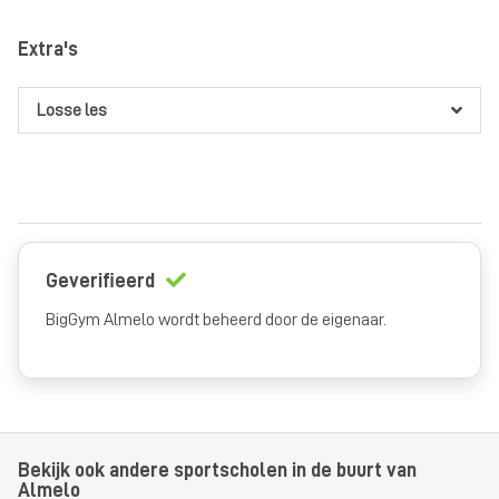
Maand
voor iedereen
vanaf €35,00
per 4 weken
voor 1
Extra's
maand
Kids Maand
voor jeugd
vanaf €7,50
per 4 weken
voor 1
Losse les
maand
Geverifieerd
BigGym Almelo wordt beheerd door de eigenaar.
Bekijk ook andere sportscholen in de buurt van
Almelo