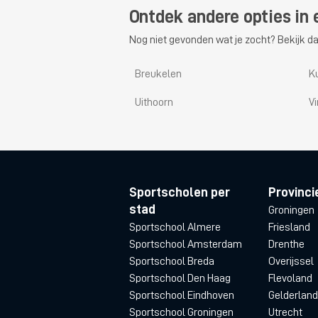
Ontdek andere opties in 
Nog niet gevonden wat je zocht? Bekijk da
Breukelen
K
Uithoorn
V
Sportscholen per
Provinci
stad
Groningen
Sportschool Almere
Friesland
Sportschool Amsterdam
Drenthe
Sportschool Breda
Overijssel
Sportschool Den Haag
Flevoland
Sportschool Eindhoven
Gelderland
Sportschool Groningen
Utrecht