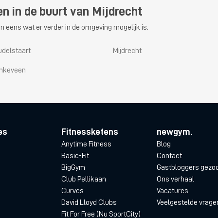
en in de buurt van Mijdrecht
n eens wat er verder in de omgeving mogelijk is.
udelstaart
Mijdrecht
inkeveen
es
Fitnessketens
newgym.
Anytime Fitness
Blog
Basic-Fit
Contact
BigGym
Gastbloggers gezo
Club Pellikaan
Ons verhaal
Curves
Vacatures
David Lloyd Clubs
Veelgestelde vrage
Fit For Free (Nu SportCity)