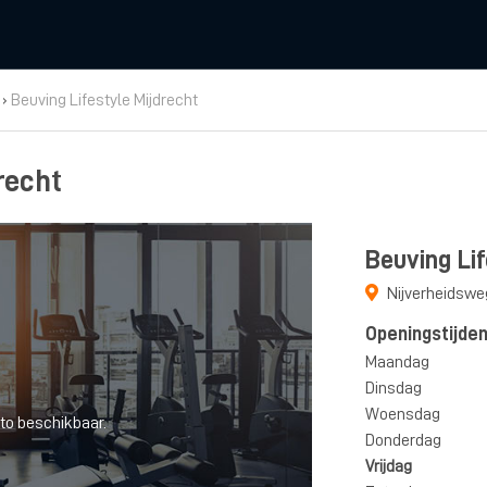
›
Beuving Lifestyle Mijdrecht
recht
Beuving Lif
Nijverheidswe
Openingstijde
Maandag
Dinsdag
Woensdag
to beschikbaar.
Donderdag
Vrijdag