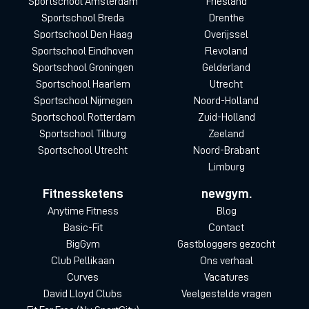
Sportschool Amsterdam
Friesland
Sportschool Breda
Drenthe
Sportschool Den Haag
Overijssel
Sportschool Eindhoven
Flevoland
Sportschool Groningen
Gelderland
Sportschool Haarlem
Utrecht
Sportschool Nijmegen
Noord-Holland
Sportschool Rotterdam
Zuid-Holland
Sportschool Tilburg
Zeeland
Sportschool Utrecht
Noord-Brabant
Limburg
Fitnessketens
newgym.
Anytime Fitness
Blog
Basic-Fit
Contact
BigGym
Gastbloggers gezocht
Club Pellikaan
Ons verhaal
Curves
Vacatures
David Lloyd Clubs
Veelgestelde vragen