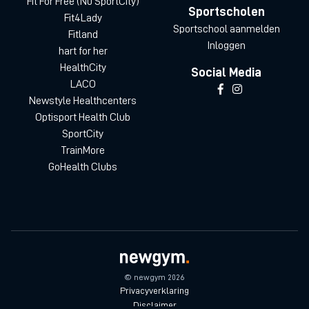
Fit For Free (Nu SportCity)
Sportscholen
Fit4Lady
Sportschool aanmelden
Fitland
Inloggen
hart for her
HealthCity
Social Media
LACO
Newstyle Healthcenters
Optisport Health Club
SportCity
TrainMore
GoHealth Clubs
© newgym 2026
Privacyverklaring
Disclaimer