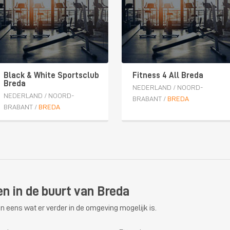
Black & White Sportsclub
Fitness 4 All Breda
Breda
NEDERLAND
/
NOORD-
NEDERLAND
/
NOORD-
BRABANT
/
BREDA
BRABANT
/
BREDA
en in de buurt van Breda
n eens wat er verder in de omgeving mogelijk is.