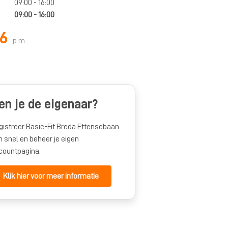
09:00 - 16:00
09:00 - 16:00
66
p.m.
en je de eigenaar?
gistreer Basic-Fit Breda Ettensebaan
n snel en beheer je eigen
countpagina.
Klik hier voor meer informatie