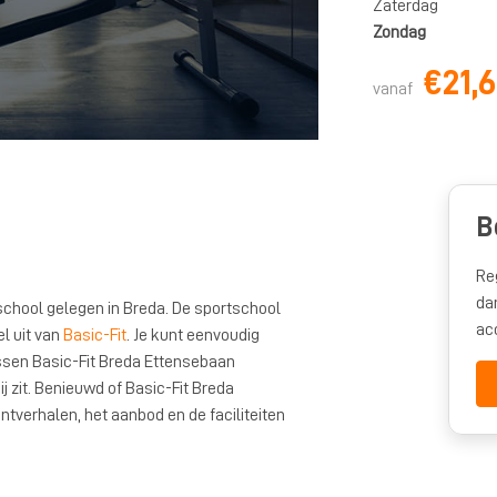
Zaterdag
Zondag
€21,
vanaf
B
Re
da
school gelegen in Breda. De sportschool
ac
el uit van
Basic-Fit
. Je kunt eenvoudig
sen Basic-Fit Breda Ettensebaan
j zit. Benieuwd of Basic-Fit Breda
antverhalen, het aanbod en de faciliteiten