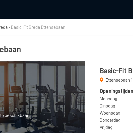
reda
›
Basic-Fit Breda Ettensebaan
sebaan
Basic-Fit 
Ettensebaan 
Openingstijde
Maandag
Dinsdag
Woensdag
to beschikbaar.
Donderdag
Vrijdag