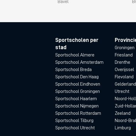
Bavel
B
Sportscholen per
Provinci
stad
Groningen
Sportschool Almere
Friesland
Sportschool Amsterdam
Drenthe
Sportschool Breda
Overijssel
Sportschool Den Haag
Flevoland
Sportschool Eindhoven
Gelderland
Sportschool Groningen
Utrecht
Sportschool Haarlem
Noord-Hol
Sportschool Nijmegen
Zuid-Holla
Sportschool Rotterdam
Zeeland
Sportschool Tilburg
Noord-Bra
Sportschool Utrecht
Limburg