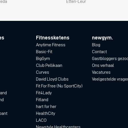
reda
Etten-Leur
es
Fitnessketens
newgym.
Anytime Fitness
Blog
Basic-Fit
Contact
BigGym
Gastbloggers gezo
Club Pellikaan
Ons verhaal
Curves
Vacatures
David Lloyd Clubs
Veelgestelde vrage
Fit For Free (Nu SportCity)
land
Fit4Lady
nd
Fitland
hart for her
bant
HealthCity
LACO
Newstyle Healthcenters