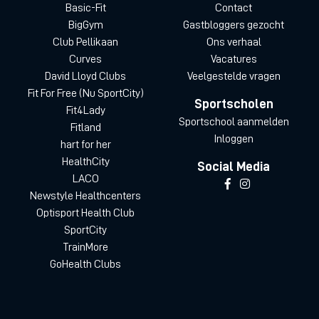
Basic-Fit
Contact
BigGym
Gastbloggers gezocht
Club Pellikaan
Ons verhaal
Curves
Vacatures
David Lloyd Clubs
Veelgestelde vragen
Fit For Free (Nu SportCity)
Sportscholen
Fit4Lady
Sportschool aanmelden
Fitland
Inloggen
hart for her
HealthCity
Social Media
LACO
Newstyle Healthcenters
Optisport Health Club
SportCity
TrainMore
GoHealth Clubs