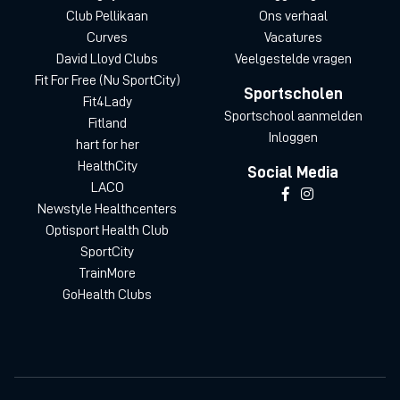
Club Pellikaan
Ons verhaal
Curves
Vacatures
David Lloyd Clubs
Veelgestelde vragen
Fit For Free (Nu SportCity)
Sportscholen
Fit4Lady
Sportschool aanmelden
Fitland
Inloggen
hart for her
HealthCity
Social Media
LACO
Newstyle Healthcenters
Optisport Health Club
SportCity
TrainMore
GoHealth Clubs