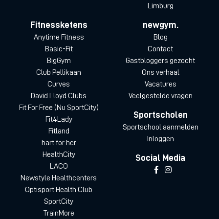
Limburg
Fitnessketens
newgym.
Anytime Fitness
Blog
Basic-Fit
Contact
BigGym
Gastbloggers gezocht
Club Pellikaan
Ons verhaal
Curves
Vacatures
David Lloyd Clubs
Veelgestelde vragen
Fit For Free (Nu SportCity)
Sportscholen
Fit4Lady
Sportschool aanmelden
Fitland
Inloggen
hart for her
HealthCity
Social Media
LACO
Newstyle Healthcenters
Optisport Health Club
SportCity
TrainMore