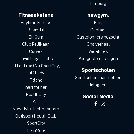
Limburg
Fitnessketens
newgym.
Anytime Fitness
Blog
Basic-Fit
Contact
BigGym
Gastbloggers gezocht
Club Pellikaan
Ons verhaal
Curves
Vacatures
David Lloyd Clubs
Veelgestelde vragen
Fit For Free (Nu SportCity)
Sportscholen
Fit4Lady
Sportschool aanmelden
Fitland
Inloggen
hart for her
HealthCity
Social Media
LACO
Newstyle Healthcenters
Optisport Health Club
SportCity
TrainMore