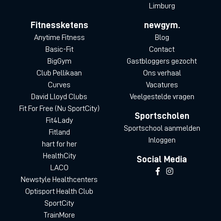
Limburg
Fitnessketens
newgym.
Anytime Fitness
Blog
Basic-Fit
Contact
BigGym
Gastbloggers gezocht
Club Pellikaan
Ons verhaal
Curves
Vacatures
David Lloyd Clubs
Veelgestelde vragen
Fit For Free (Nu SportCity)
Sportscholen
Fit4Lady
Sportschool aanmelden
Fitland
Inloggen
hart for her
HealthCity
Social Media
LACO
Newstyle Healthcenters
Optisport Health Club
SportCity
TrainMore