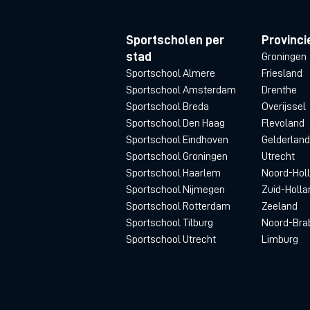
Sportscholen per
Provinci
stad
Groningen
Sportschool Almere
Friesland
Sportschool Amsterdam
Drenthe
Sportschool Breda
Overijssel
Sportschool Den Haag
Flevoland
Sportschool Eindhoven
Gelderland
Sportschool Groningen
Utrecht
Sportschool Haarlem
Noord-Hol
Sportschool Nijmegen
Zuid-Holla
Sportschool Rotterdam
Zeeland
Sportschool Tilburg
Noord-Bra
Sportschool Utrecht
Limburg