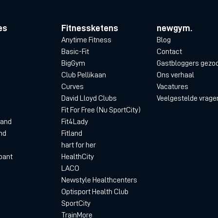
es
Fitnessketens
newgym.
Anytime Fitness
Blog
Basic-Fit
Contact
BigGym
Gastbloggers gezo
Club Pellikaan
Ons verhaal
Curves
Vacatures
David Lloyd Clubs
Veelgestelde vrage
Fit For Free (Nu SportCity)
land
Fit4Lady
nd
Fitland
hart for her
bant
HealthCity
LACO
Newstyle Healthcenters
Optisport Health Club
SportCity
TrainMore