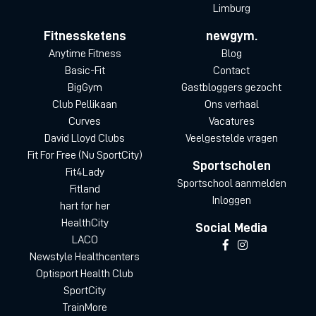
Limburg
Fitnessketens
newgym.
Anytime Fitness
Blog
Basic-Fit
Contact
BigGym
Gastbloggers gezocht
Club Pellikaan
Ons verhaal
Curves
Vacatures
David Lloyd Clubs
Veelgestelde vragen
Fit For Free (Nu SportCity)
Sportscholen
Fit4Lady
Sportschool aanmelden
Fitland
Inloggen
hart for her
HealthCity
Social Media
LACO
Newstyle Healthcenters
Optisport Health Club
SportCity
TrainMore