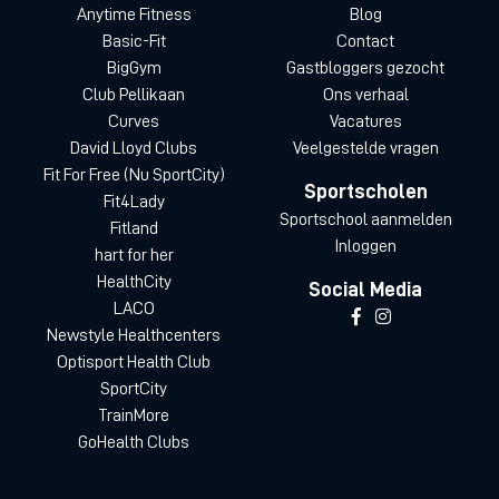
Anytime Fitness
Blog
Basic-Fit
Contact
BigGym
Gastbloggers gezocht
Club Pellikaan
Ons verhaal
Curves
Vacatures
David Lloyd Clubs
Veelgestelde vragen
Fit For Free (Nu SportCity)
Sportscholen
Fit4Lady
Sportschool aanmelden
Fitland
Inloggen
hart for her
HealthCity
Social Media
LACO
Newstyle Healthcenters
Optisport Health Club
SportCity
TrainMore
GoHealth Clubs