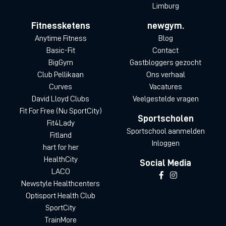
Limburg
Fitnessketens
newgym.
Anytime Fitness
Blog
Basic-Fit
Contact
BigGym
Gastbloggers gezocht
Club Pellikaan
Ons verhaal
Curves
Vacatures
David Lloyd Clubs
Veelgestelde vragen
Fit For Free (Nu SportCity)
Sportscholen
Fit4Lady
Sportschool aanmelden
Fitland
Inloggen
hart for her
HealthCity
Social Media
LACO
Newstyle Healthcenters
Optisport Health Club
SportCity
TrainMore