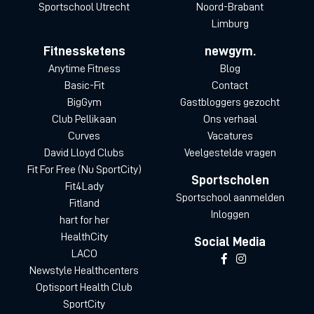
Sportschool Utrecht
Noord-Brabant
Limburg
Fitnessketens
newgym.
Anytime Fitness
Blog
Basic-Fit
Contact
BigGym
Gastbloggers gezocht
Club Pellikaan
Ons verhaal
Curves
Vacatures
David Lloyd Clubs
Veelgestelde vragen
Fit For Free (Nu SportCity)
Sportscholen
Fit4Lady
Sportschool aanmelden
Fitland
Inloggen
hart for her
HealthCity
Social Media
LACO
Newstyle Healthcenters
Optisport Health Club
SportCity