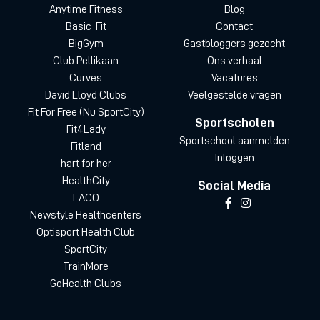
Anytime Fitness
Blog
Basic-Fit
Contact
BigGym
Gastbloggers gezocht
Club Pellikaan
Ons verhaal
Curves
Vacatures
David Lloyd Clubs
Veelgestelde vragen
Fit For Free (Nu SportCity)
Sportscholen
Fit4Lady
Sportschool aanmelden
Fitland
Inloggen
hart for her
HealthCity
Social Media
LACO
Newstyle Healthcenters
Optisport Health Club
SportCity
TrainMore
GoHealth Clubs