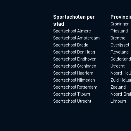
Sportscholen per
Provinci
stad
Groningen
Sportschool Almere
Friesland
Sportschool Amsterdam
Drenthe
Sportschool Breda
Overijssel
Sportschool Den Haag
Flevoland
Sportschool Eindhoven
Gelderland
Sportschool Groningen
Utrecht
Sportschool Haarlem
Noord-Hol
Sportschool Nijmegen
Zuid-Holla
Sportschool Rotterdam
Zeeland
Sportschool Tilburg
Noord-Bra
Sportschool Utrecht
Limburg