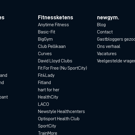
es
Fitnessketens
newgym.
Anytime Fitness
Blog
Basic-Fit
Contact
BigGym
Gastbloggers gezo
Club Pellikaan
Ons verhaal
Curves
Vacatures
David Lloyd Clubs
Veelgestelde vrage
Fit For Free (Nu SportCity)
land
Fit4Lady
nd
Fitland
hart for her
bant
HealthCity
LACO
Newstyle Healthcenters
Optisport Health Club
SportCity
TrainMore