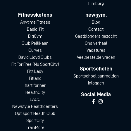
Limburg
Fitnessketens
newgym.
Anytime Fitness
Blog
Basic-Fit
Contact
BigGym
Gastbloggers gezocht
Club Pellikaan
Ons verhaal
Curves
Vacatures
David Lloyd Clubs
Veelgestelde vragen
Fit For Free (Nu SportCity)
Sportscholen
Fit4Lady
Sportschool aanmelden
Fitland
Inloggen
hart for her
HealthCity
Social Media
LACO
Newstyle Healthcenters
Optisport Health Club
SportCity
TrainMore