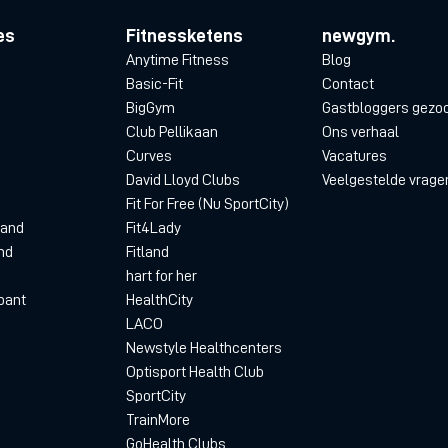
es
Fitnessketens
newgym.
Anytime Fitness
Blog
Basic-Fit
Contact
BigGym
Gastbloggers gezo
Club Pellikaan
Ons verhaal
Curves
Vacatures
David Lloyd Clubs
Veelgestelde vrage
Fit For Free (Nu SportCity)
land
Fit4Lady
nd
Fitland
hart for her
bant
HealthCity
LACO
Newstyle Healthcenters
Optisport Health Club
SportCity
TrainMore
GoHealth Clubs