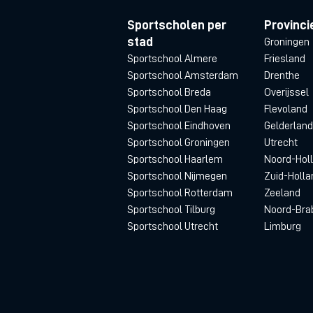
Sportscholen per
Provinci
stad
Groningen
Sportschool Almere
Friesland
Sportschool Amsterdam
Drenthe
Sportschool Breda
Overijssel
Sportschool Den Haag
Flevoland
Sportschool Eindhoven
Gelderland
Sportschool Groningen
Utrecht
Sportschool Haarlem
Noord-Hol
Sportschool Nijmegen
Zuid-Holla
Sportschool Rotterdam
Zeeland
Sportschool Tilburg
Noord-Bra
Sportschool Utrecht
Limburg