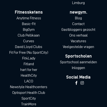
Limburg
Fitnessketens
newgym.
Anytime Fitness
Blog
Basic-Fit
Contact
BigGym
Gastbloggers gezocht
Club Pellikaan
Ons verhaal
Curves
Vacatures
David Lloyd Clubs
Veelgestelde vragen
Fit For Free (Nu SportCity)
Sportscholen
Fit4Lady
Sportschool aanmelden
Fitland
Inloggen
hart for her
HealthCity
Social Media
LACO
Newstyle Healthcenters
Optisport Health Club
SportCity
TrainMore