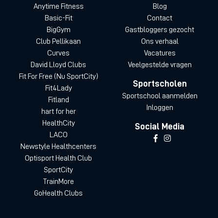
Anytime Fitness
Blog
Basic-Fit
Contact
BigGym
Gastbloggers gezocht
Club Pellikaan
Ons verhaal
Curves
Vacatures
David Lloyd Clubs
Veelgestelde vragen
Fit For Free (Nu SportCity)
Sportscholen
Fit4Lady
Sportschool aanmelden
Fitland
Inloggen
hart for her
HealthCity
Social Media
LACO
Newstyle Healthcenters
Optisport Health Club
SportCity
TrainMore
GoHealth Clubs