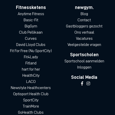
Fitnessketens
newgym.
Anytime Fitness
Blog
Basic-Fit
Contact
BigGym
Gastbloggers gezocht
Club Pellikaan
Ons verhaal
Curves
Vacatures
David Lloyd Clubs
Veelgestelde vragen
Fit For Free (Nu SportCity)
Sportscholen
Fit4Lady
Sportschool aanmelden
Fitland
Inloggen
hart for her
HealthCity
Social Media
LACO
Newstyle Healthcenters
Optisport Health Club
SportCity
TrainMore
GoHealth Clubs