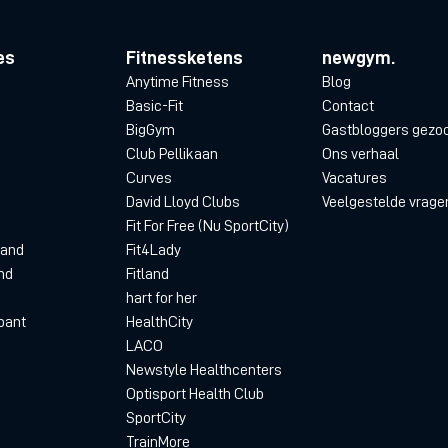
es
Fitnessketens
newgym.
Anytime Fitness
Blog
Basic-Fit
Contact
BigGym
Gastbloggers gezo
Club Pellikaan
Ons verhaal
Curves
Vacatures
David Lloyd Clubs
Veelgestelde vrage
Fit For Free (Nu SportCity)
land
Fit4Lady
nd
Fitland
hart for her
bant
HealthCity
LACO
Newstyle Healthcenters
Optisport Health Club
SportCity
TrainMore