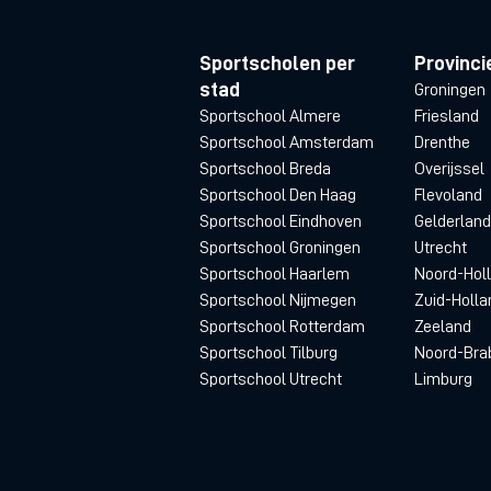
Sportscholen per
Provinci
stad
Groningen
Sportschool Almere
Friesland
Sportschool Amsterdam
Drenthe
Sportschool Breda
Overijssel
Sportschool Den Haag
Flevoland
Sportschool Eindhoven
Gelderland
Sportschool Groningen
Utrecht
Sportschool Haarlem
Noord-Hol
Sportschool Nijmegen
Zuid-Holla
Sportschool Rotterdam
Zeeland
Sportschool Tilburg
Noord-Bra
Sportschool Utrecht
Limburg